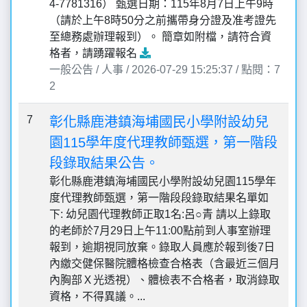
4-7781316） 甄選日期：115年8月7日上午9時
（請於上午8時50分之前攜帶身分證及准考證先
至總務處辦理報到）。 簡章如附檔，請符合資
格者，請踴躍報名
一般公告 / 人事 / 2026-07-29 15:25:37 / 點閱：7
2
7
彰化縣鹿港鎮海埔國民小學附設幼兒
園115學年度代理教師甄選，第一階段
段錄取結果公告。
彰化縣鹿港鎮海埔國民小學附設幼兒園115學年
度代理教師甄選，第一階段段錄取結果名單如
下: 幼兒園代理教師正取1名:呂○青 請以上錄取
的老師於7月29日上午11:00點前到人事室辦理
報到，逾期視同放棄。錄取人員應於報到後7日
內繳交健保醫院體格檢查合格表（含最近三個月
內胸部Ｘ光透視）、體檢表不合格者，取消錄取
資格，不得異議。...