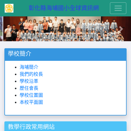
　彰化縣海埔國小全球資訊網
Previous
Next
學校簡介
海埔簡介
我們的校長
學校沿革
歷任會長
學校位置圖
本校平面圖
教學行政常用網站