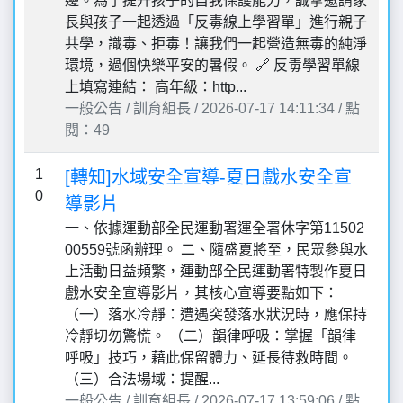
邊。為了提升孩子的自我保護能力，誠摯邀請家
長與孩子一起透過「反毒線上學習單」進行親子
共學，識毒、拒毒！讓我們一起營造無毒的純淨
環境，過個快樂平安的暑假。 🔗 反毒學習單線
上填寫連結： 高年級：http...
一般公告 / 訓育組長 / 2026-07-17 14:11:34 / 點
閱：49
1
[轉知]水域安全宣導-夏日戲水安全宣
0
導影片
一、依據運動部全民運動署運全署休字第11502
00559號函辦理。 二、隨盛夏將至，民眾參與水
上活動日益頻繁，運動部全民運動署特製作夏日
戲水安全宣導影片，其核心宣導要點如下：
（一）落水冷靜：遭遇突發落水狀況時，應保持
冷靜切勿驚慌。 （二）韻律呼吸：掌握「韻律
呼吸」技巧，藉此保留體力、延長待救時間。
（三）合法場域：提醒...
一般公告 / 訓育組長 / 2026-07-17 13:59:06 / 點