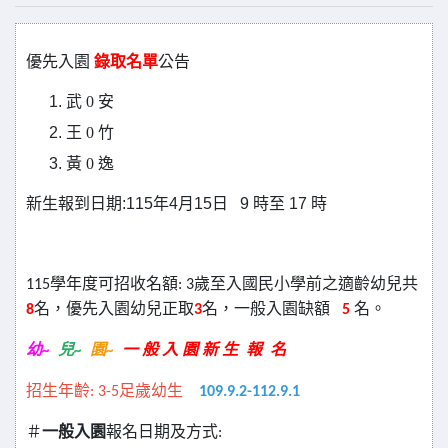
優先入園
錄取名單
公告
武
0
安
王
0
竹
黃
0
逸
新生報到日期
:115
年
4
月
15
日
9
時至
17
時
115
學年度可招收名額
: 3
歲至入國民小學前之適齡幼兒共
8
名，優先入園幼兒正取
3
名，一般入園
缺額
5
名。
幼~
兒~
園~
一 般 入 園 新 生 報 名
招生年齡: 3-5足歲幼生
109.9.2-112.9.1
＃
一般入園
報名日期及方式: