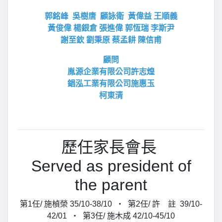
​郭銘峰 吳樹唐 顧詠衛 黃偉益 王順義
黃俊偉 楊銀倉 張進偉 郭恆瑞 李斯尹
謝至欽 劉秉原 蔡孟耕 陳信甫
顧問
胤源企業有限公司許志煌
錩泓工業有限公司施惠玉
柯東清
歷任家長會長
Served as president of
the parent
第1任/ 施楨榮 35/10-38/10 ‧ 第2任/ 許 註 39/10-
42/01 ‧ 第3任/ 施木成 42/10-45/10