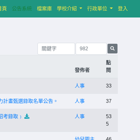
(current)
首頁
公告系統
檔案庫
學校介紹
行政單位
登入
點
發佈者
閱
人事
33
力計畫甄選錄取名單公告。
人事
37
招考錄取﹚
人事
53
5
幼兒園主
46