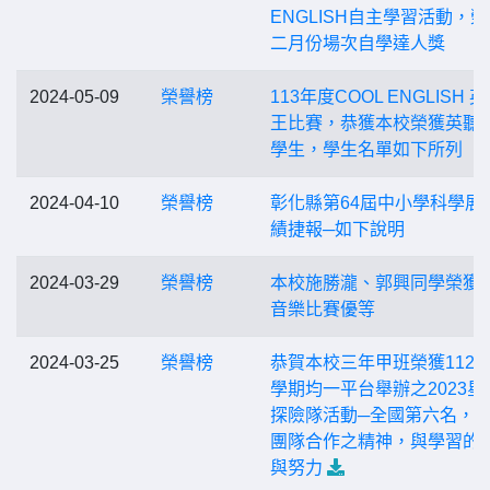
ENGLISH自主學習活動，
二月份場次自學達人獎
2024-05-09
榮譽榜
113年度COOL ENGLISH 
王比賽，恭獲本校榮獲英聽
學生，學生名單如下所列
2024-04-10
榮譽榜
彰化縣第64屆中小學科學展
績捷報─如下說明
2024-03-29
榮譽榜
本校施勝瀧、郭興同學榮獲
音樂比賽優等
2024-03-25
榮譽榜
恭賀本校三年甲班榮獲112
學期均一平台舉辦之2023星
探險隊活動─全國第六名，
團隊合作之精神，與學習的
與努力