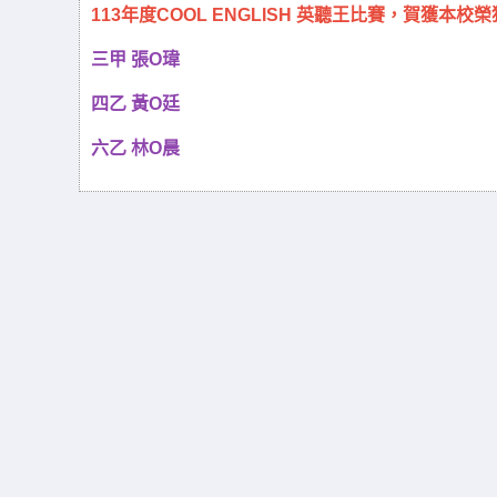
113年度COOL ENGLISH 英聽王比賽，賀獲本
三甲 張O瑋
四乙 黃O廷
六乙 林O晨