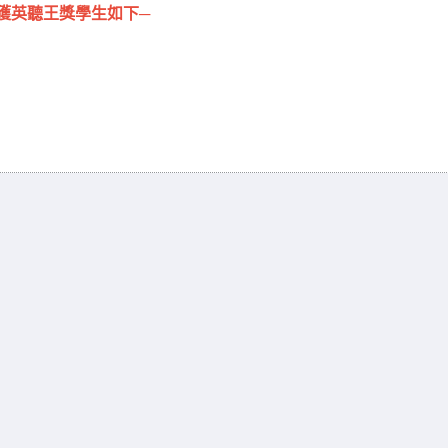
校榮獲英聽王獎學生如下─