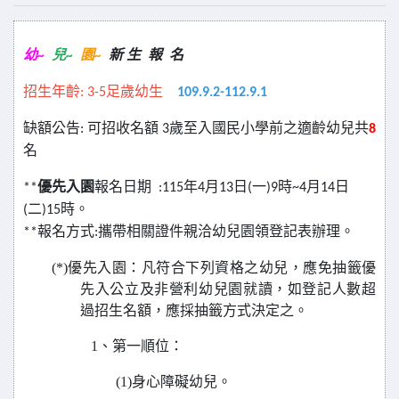
幼~
兒~
園~
新
生
報
名
招生年齡: 3-5足歲幼生
109.9.2-112.9.1
缺額公告:
可招收名額
3
歲至入國民小學前之適齡幼兒共
8
名
**
優先入園
報名日期 :115年4月13日(一)9時~4月14日
(二)15時。
**報名方式:攜帶相關證件親洽幼兒園領登記表辦理。
(*)
優先入園：凡符合下列資格之幼兒，應免抽籤優
先入公立及非營利幼兒園就讀，如登記人數超
過招生名額，應採抽籤方式決定之。
1
、第一順位：
(1)
身心障礙幼兒。